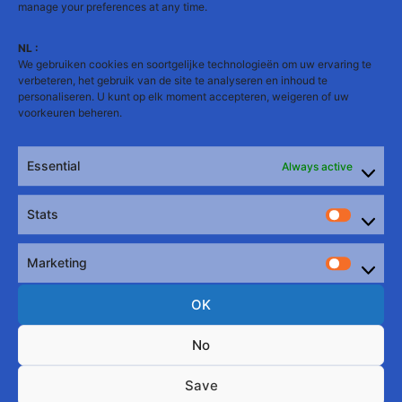
manage your preferences at any time.
NL :
We gebruiken cookies en soortgelijke technologieën om uw ervaring te
verbeteren, het gebruik van de site te analyseren en inhoud te
personaliseren. U kunt op elk moment accepteren, weigeren of uw
voorkeuren beheren.
Essential
Always active
📄 Open the PDF in full screen
Stats
Stats
This is a version automatically translated by
software; the original version is available in French
Marketing
Market
only.
OK
No
Belgium Bearpride asbl - BE 0676 876 787
Save
Rainbow House - rue du Marché au Charbon 42,