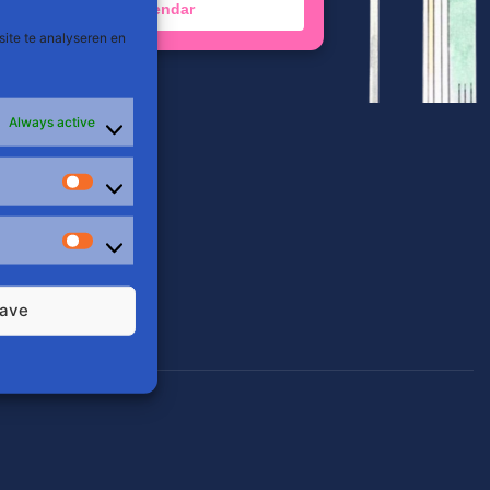
Add to Calendar
site te analyseren en
Always active
les
Stats
Marketing
ave