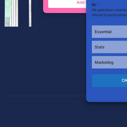
Add to Calendar
NL :
We gebruiken cookies 
inhoud te personalise
Essential
Stats
Ra
Marketing
O