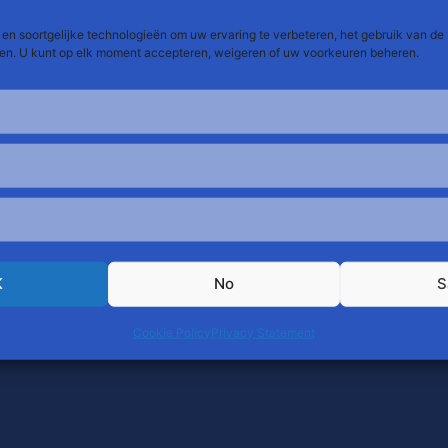
Add to Calendar
en soortgelijke technologieën om uw ervaring te verbeteren, het gebruik van de 
ren. U kunt op elk moment accepteren, weigeren of uw voorkeuren beheren.
Belgium Bearpride asbl - BE 0676 876 787
inbow House - rue du Marché au Charbon 42, 1000 Bruxel
info@belgiumbearpride.be
© 2023 Belgium Bearpride. All rights reserved.
K
No
S
Cookie Policy
Privacy Statement