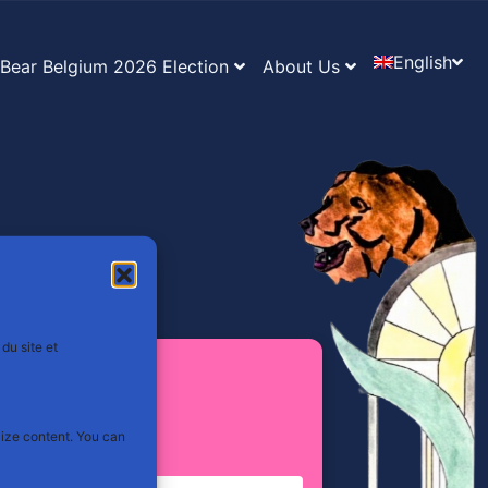
English
Bear Belgium 2026 Election
About Us
du site et
2 · 10:00
 Rosa
erstraat 22
lize content. You can
 Gent