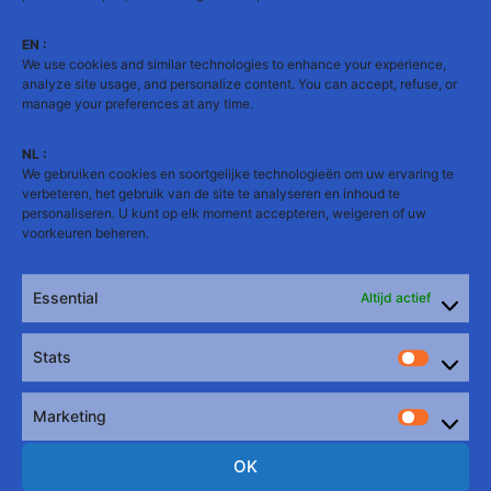
22:00 uur
EN :
We use cookies and similar technologies to enhance your experience,
Vier samen met ons dit bijzondere jubileum!
analyze site usage, and personalize content. You can accept, refuse, or
Op het programma: zwembad, spelletjes,
manage your preferences at any time.
muziek, barbecue, lekkernijen, frisse drankjes
en vooral een waanzinnige sfeer!
NL :
We gebruiken cookies en soortgelijke technologieën om uw ervaring te
verbeteren, het gebruik van de site te analyseren en inhoud te
ALL-INCLUSIVE FORMULE
personaliseren. U kunt op elk moment accepteren, weigeren of uw
voorkeuren beheren.
€ 50
/ persoon
Alles is inbegrepen!
Essential
Altijd actief
⚠️ Let op: Volledige naaktheid is toegestaan in speciaal
daarvoor voorziene zones.
Stats
Stats
💳 Registratie & Boeking
Marketing
Vul het onderstaande
Market
inschrijvingsformulier zorgvuldig in.
OK
Klik na het invullen op de knop
«