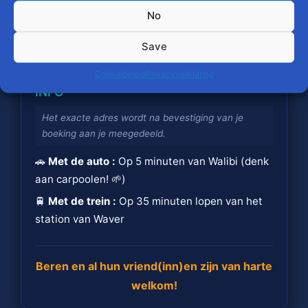
Volgende »
om de beveiligde betaling
No
uit te voeren en je boeking af te
ronden.
Save
Cookiebeleid
Privacyverklaring
📍 BEREIKBAARHEID & PRAKTISCHE
INFO
Het exacte adres wordt na bevestiging van je
boeking aan je meegedeeld.
🚗
Met de auto :
Op 5 minuten van Walibi (denk
aan carpoolen! 🌱)
🚆
Met de trein :
Op 35 minuten lopen van het
station van Waver
Beren en al hun vriend(inn)en zijn van harte
welkom!