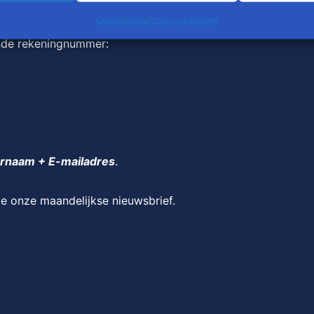
Cookiebeleid
Privacyverklaring
pride.
nde rekeningnummer:
rnaam + E-mailadres
.
je onze maandelijkse nieuwsbrief.