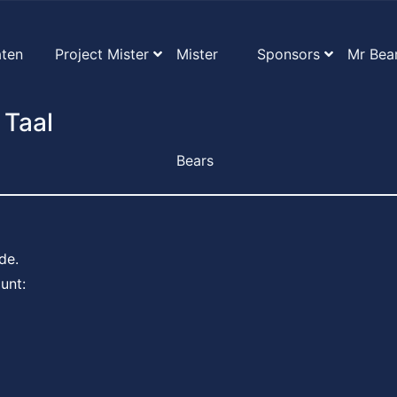
aten
Project Mister
Mister
Sponsors
Mr Bea
 Taal
Bears
de.
unt: