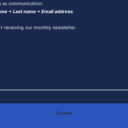
g as communication:
ame + Last name + Email address
.
rt receiving our monthly newsletter.
Cookies
ant :