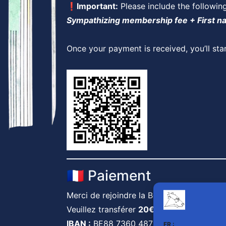
❗Important:
Please include the followin
Sympathizing membership fee + First n
Once your payment is received, you’ll sta
🇫🇷 Paiement
Merci de rejoindre la Belgium Bearpride.
Veuillez transférer
20€
sur le compte suiv
IBAN :
BE88 7360 4872 0841
FR :