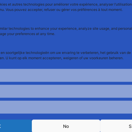
ies et autres technologies pour améliorer votre expérience, analyser l’utilisation 
enu. Vous pouvez accepter, refuser ou gérer vos préférences à tout moment.
milar technologies to enhance your experience, analyze site usage, and persona
ommunication :
nage your preferences at any time.
 + Prénom + Adresse mail
.
en soortgelijke technologieën om uw ervaring te verbeteren, het gebruik van de 
rez à recevoir notre newsletter mensuelle.
ren. U kunt op elk moment accepteren, weigeren of uw voorkeuren beheren.
K
No
S