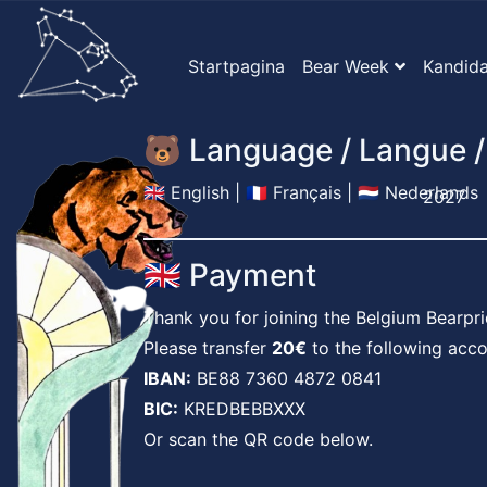
Startpagina
Bear Week
Kandid
🐻 Language / Langue /
🇬🇧 English
|
🇫🇷 Français
|
🇳🇱 Nederlands
2027
🇬🇧 Payment
Thank you for joining the Belgium Bearpri
Please transfer
20€
to the following acco
IBAN:
BE88 7360 4872 0841
BIC:
KREDBEBBXXX
Or scan the QR code below.