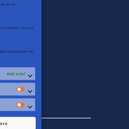
du site et
lize content. You can
site te analyseren en
Altijd actief
Stats
Marketing
ave