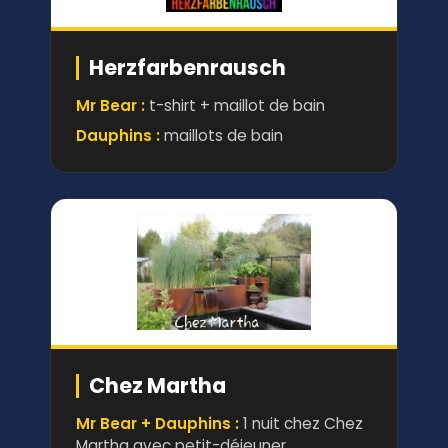
Herzfarbenrausch
Mr Bear :
t-shirt + maillot de bain
Dauphins :
maillots de bain
Chez Martha
Mr Bear + Dauphins :
1 nuit chez Chez
Martha avec petit-déjeuner