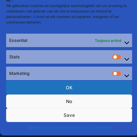
NL :
The Cave
We gebruiken cookies en soortgelijke technologieën om uw ervaring te
verbeteren, het gebruik van de site te analyseren en inhoud te
Mr Bear :
entrées pour toutes les
personaliseren. U kunt op elk moment accepteren, weigeren of uw
soirées
voorkeuren beheren.
Essential
Toujours activé
Stats
Stats
Marketing
Market
OK
Ken Hair Design
No
Mr Bear + Dauphins :
services barbier
Save
(Mr : 1 an ; 1er Dauphin : 6 mois ; 2e
Dauphin : 3 mois)
Politique de cookies
Déclaration de confidentialité